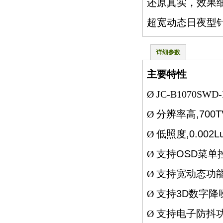
还原真实，效果细
超宽动态日夜型
详细参数
主要特性
Ø
JC-B1070S
,700T
Ø
分辨率高
,0.002L
Ø
低照度
OSD
Ø
支持
菜单
Ø
支持宽动态功
3D
Ø
支持
数字降
Ø
支持电子防抖