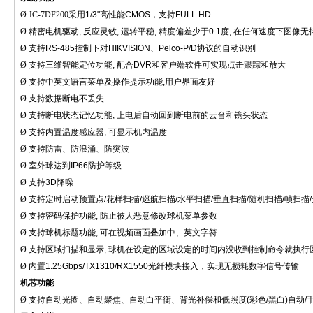
Ø
JC-7DF200采用
1/3"
高性能
CMOS
，支持
FULL HD
Ø
精密电机驱动
,
反应灵敏
,
运转平稳
,
精度偏差少于
0.1
度
,
在任何速度下图像无
Ø
支持
RS-485
控制下对
HIKVISION
、
Pelco-P/D
协议的自动识别
Ø
支持三维智能定位功能
,
配合
DVR
和客户端软件可实现点击跟踪和放大
Ø
支持中英文语言菜单及操作提示功能
,
用户界面友好
Ø
支持数据断电不丢失
Ø
支持断电状态记忆功能
,
上电后自动回到断电前的云台和镜头状态
Ø
支持内置温度感应器
,
可显示机内温度
Ø
支持防雷、防浪涌、防突波
Ø
室外球达到
IP66
防护等级
Ø
支持
3D
降噪
Ø
支持定时启动预置点
/
花样扫描
/
巡航扫描
/
水平扫描
/
垂直扫描
/
随机扫描
/
帧扫描
/
Ø
支持密码保护功能
,
防止被人恶意修改球机菜单参数
Ø
支持球机标题功能
,
可在视频画面叠加中、英文字符
Ø
支持区域扫描和显示
,
球机在设定的区域设定的时间内没收到控制命令就执行
Ø
内置
1.25Gbps/TX1310/RX1550
光纤模块接入，实现无损耗数字信号传输
机芯功能
Ø
支持自动光圈、自动聚焦、自动白平衡、背光补偿和低照度
(
彩色
/
黑白
)
自动
/