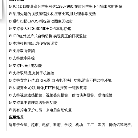
Ø
JC-1D130P最高分辨率可达
1280
×
960,
在该分辨率下可输出实时图像
Ø
采用先进的视频压缩技术
,
压缩比高
,
且处理非常灵活
Ø
逐行扫描
CMOS,
捕捉运动图像无锯齿
Ø
支持最大
32G SD/SDHC
卡本地存储
Ø
ICR
红外滤片式自动切换
,
实现真正的日夜监控
Ø
本地模拟输出
,
方便安装调节
Ø
支持双向音频
Ø
支持数字降噪
Ø
支持
PoE
供电功能
Ø
支持双码流
,
支持手机监控
Ø
支持背光补偿
,
自动光圈
,
自动电子快门功能
,
适应不同监控环境
Ø
功能齐全
:
心跳
,
镜像
,PTZ
控制
,
报警
,
一键恢复等
Ø
支持视频遮挡报警、视频丢失报警、移动侦测报警、联动报警
Ø
支持集中管理网络管理功能
Ø
具有掉电保护功能，来电后自动恢复
应用场景
适用于金融、超市、电信、政府、学校、机场、工厂、酒店、博物馆等场所。